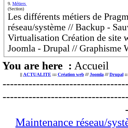
9.
Métiers
(Section)
Les différents métiers de Pra
réseau/système // Backup - Sauvegarde de donnée //
Virtualisation Création de site web et hébergement web -
Joomla -
Drupal
// Graphisme 
You are here :
Accueil
||
ACTUALITE
:::
Création web
///
Joomla
///
Drupal
::
---------------------------------
---------------------------------
Maintenance réseau/sys