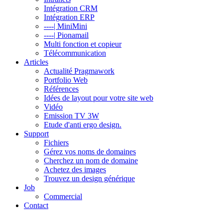
Intégration CRM
Intégration ERP
----| MiniMini
----| Pionamail
Multi fonction et copieur
Télécommunication
Articles
Actualité Pragmawork
Portfolio Web
Références
Idées de layout pour votre site web
Vidéo
Emission TV 3W
Etude d'anti ergo design.
Support
Fichiers
Gérez vos noms de domaines
Cherchez un nom de domaine
Achetez des images
Trouvez un design générique
Job
Commercial
Contact